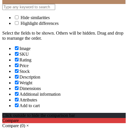
Hide similarities
Highlight differences
Select the fields to be shown. Others will be hidden. Drag and drop
to rearrange the order.
Image
SKU
Rating
Price
Stock
Description
Weight
Dimensions
Additional information
Attributes
Add to cart
Click outside to hide the comparison bar
Compare
Compare
(0)
×