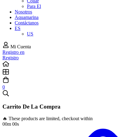
Collar
Para El
Nosotros
Aquamarina
Contáctanos
ES
US
Mi Cuenta
Registro en
Registro
0
Carrito De La Compra
🔥 These products are limited, checkout within
00m 00s