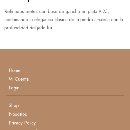
Refinados aretes con base de gancho en plata 9.25,
Base en 0 Comentarios
combinando la elegancia clásica de la piedra amatista con la
profundidad del jade lila.
Escribe una reseña
Todavía no hay comentarios.
Home
Mi Cuenta
Login
Shop
Nosotros
Privacy Policy