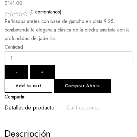
$
141.00
(0 comentarios)
Refinados aretes con base de gancho en plata 9.25,
combinando la elegancia clásica de la piedra amatista con la
profundidad del jade lila.
Cantidad
-
+
Add to cart
Comprar Ahora
Compartir
Detalles de producto
Calificaciones
De La Calificación Y Revisión De
Descripción