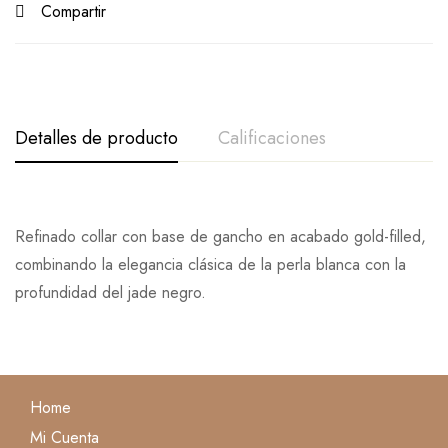
Compartir
Detalles de producto
Calificaciones
De La Calificación Y Revisión De
Refinado collar con base de gancho en acabado gold-filled,
Base en 0 Comentarios
combinando la elegancia clásica de la perla blanca con la
profundidad del jade negro.
Escribe una reseña
Todavía no hay comentarios.
Home
Mi Cuenta