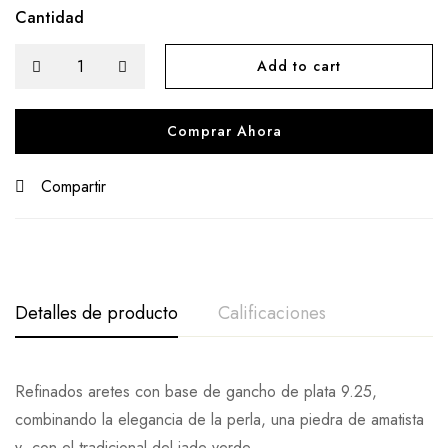
Cantidad
Add to cart
Comprar Ahora
Compartir
Detalles de producto
Calificaciones
De La Calificación Y Revisión De
Refinados aretes con base de gancho de plata 9.25,
combinando la elegancia de la perla, una piedra de amatista
Base en 0 Comentarios
y con el tradicional del jade verde.